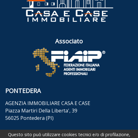
Associato
PONTEDERA
AGENZIA IMMOBILIARE CASA E CASE
Piazza Martiri Della Liberta', 39
56025 Pontedera (PI)
Tel
+39 0587.54841
Questo sito può utilizzare cookies tecnici e/o di profilazione,