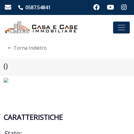
0587.54841
Torna Indietro
()
CARATTERISTICHE
Stato: