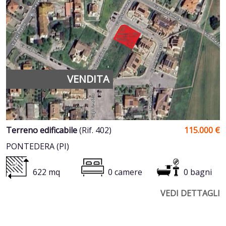
VENDITA
Terreno edificabile
(Rif. 402)
115.000 €
PONTEDERA (PI)
622 mq
0 camere
0 bagni
VEDI DETTAGLI