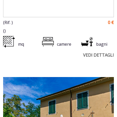
(Rif. )
0 €
()
mq
camere
bagni
VEDI DETTAGLI