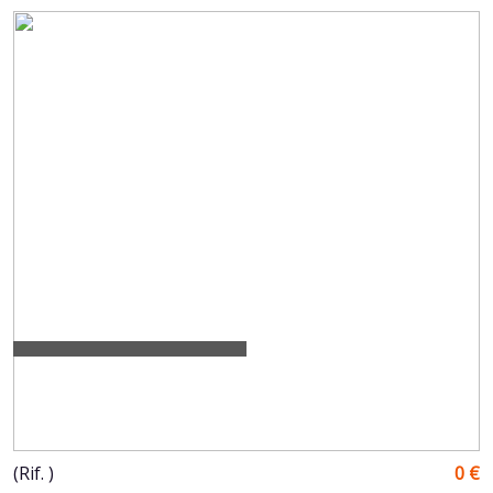
(Rif. )
0 €