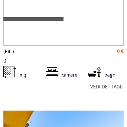
(Rif. )
0 €
()
mq
camere
bagni
VEDI DETTAGLI