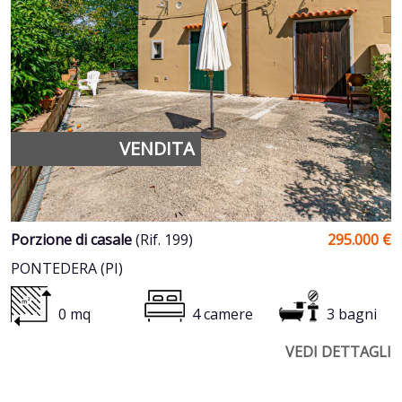
VENDITA
Porzione di casale
(Rif. 199)
295.000 €
PONTEDERA (PI)
0 mq
4 camere
3 bagni
VEDI DETTAGLI