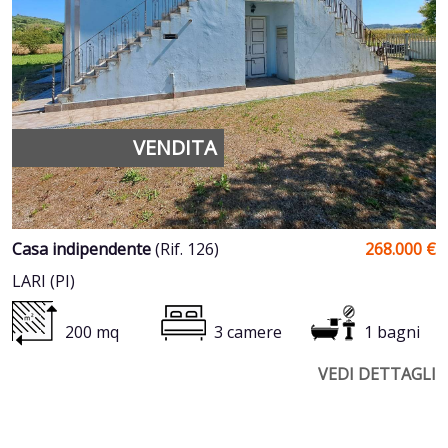
VENDITA
Casa indipendente
(Rif. 126)
268.000 €
LARI (PI)
200 mq
3 camere
1 bagni
VEDI DETTAGLI