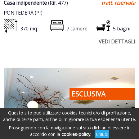
Casa indipendente
(Rif. 477)
tratt. riservata
PONTEDERA (PI)
370 mq
7 camere
5 bagni
VEDI DETTAGLI
ESCLUSIVA
Questo sito può utilizzare cookies tecnici e/o di profilazione,
anche di terze parti, al fine di migliorare la tua esperienza utente.
Proseguendo con la navigazione sul sito dichiari di essere in
accordo con la
cookies-policy
.
Chiudi