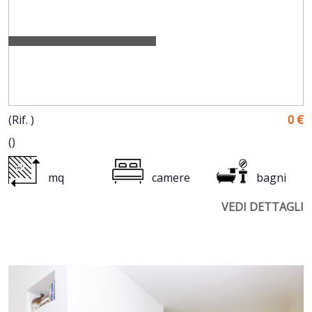
(Rif. )
0 €
()
mq
camere
bagni
VEDI DETTAGLI