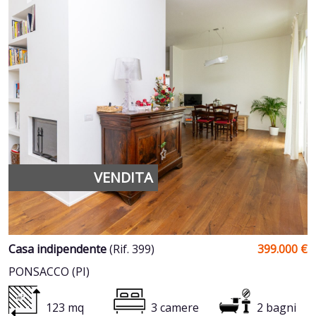
VENDITA
Casa indipendente
(Rif. 399)
399.000 €
PONSACCO (PI)
123 mq
3 camere
2 bagni