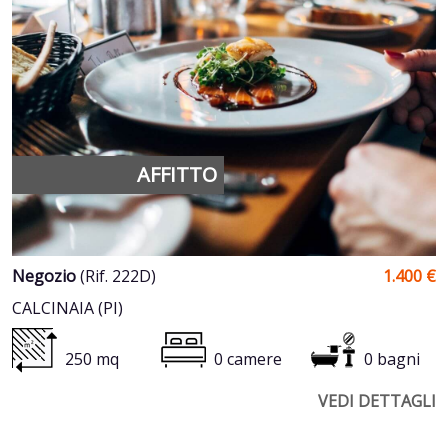
AFFITTO
Negozio
(Rif. 222D)
1.400 €
CALCINAIA (PI)
250 mq
0 camere
0 bagni
VEDI DETTAGLI