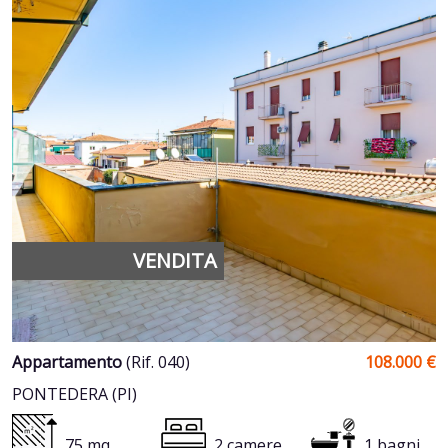
VENDITA
Appartamento
(Rif. 040)
108.000 €
PONTEDERA (PI)
75 mq
2 camere
1 bagni