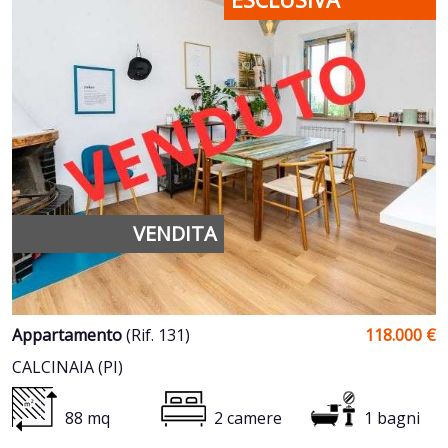
VENDITA
Appartamento
(Rif. 131)
118.000 €
CALCINAIA (PI)
88 mq
2 camere
1 bagni